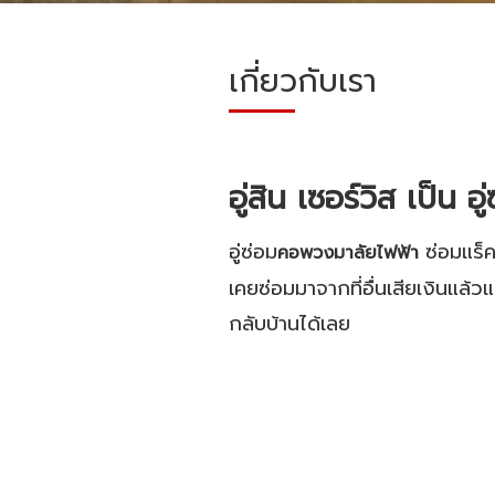
เกี่ยวกับเรา
อู่สิน เซอร์วิส เป็น
อู่ซ่อม
ซ่อมแร็
คอพวงมาลัยไฟฟ้า
เคยซ่อมมาจากที่อื่นเสียเงินแล้ว
กลับบ้านได้เลย