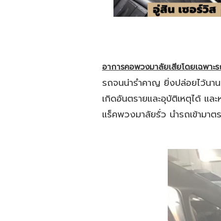
อาการคอพวงมาลัยเสียโดยเฉพาะรถรุ
รถจนน่ารำคาญ ยิ่งปล่อยไว้นานย
เกิดอันตรายและอุบัติเหตุได้ แ
แร็คพวงมาลัยรั่ว นำรถเข้ามาตรว