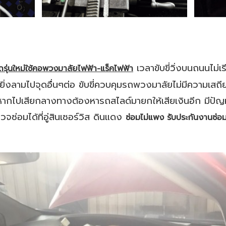
เวลาขับขี่วิ่งบนถนนไม่เ
่นใหม่ใช้คอพวงมาลัยไฟฟ้า-แร็คไฟฟ้า
ิ่งลามไปจุดอื่นๆต่อ ขับขี่ควบคุมรถพวงมาลัยไม่มีความเสถ
ละหากไปเสียกลางทางต้องหารถสไลด์มายกให้เสียเงินอีก มีปั
จซ่อมได้ที่อู่สินเซอร์วิส ดินแดง
ซ่อมไม่แพง รับประกันงานซ่อม